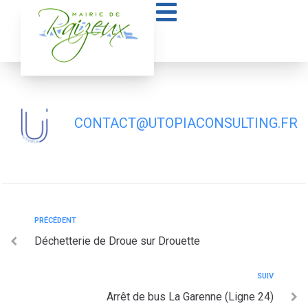
contenu
principal
Arrêt de bus les Chaises (lignes 20 et
60)
CONTACT@UTOPIACONSULTING.FR
PRÉCÉDENT
Déchetterie de Droue sur Drouette
SUIV
Arrêt de bus La Garenne (Ligne 24)