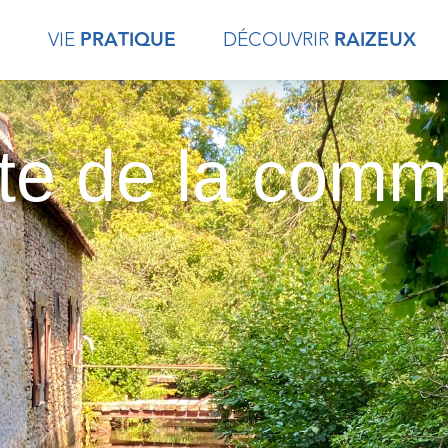
E
VIE
PRATIQUE
DÉCOUVRIR
RAIZEUX
te de la com