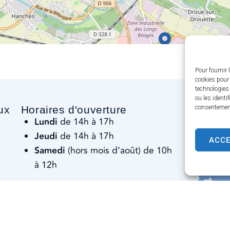
Pour fournir 
cookies pour 
technologies
ou les identi
ux
Horaires d'ouverture
consentement 
Lundi
de 14h à 17h
Jeudi
de 14h à 17h
ACC
Samedi
(hors mois d’août) de 10h
à 12h
rie
En dehors des horaires de
permanence : le standard
téléphonique reste ouvert
sauf le