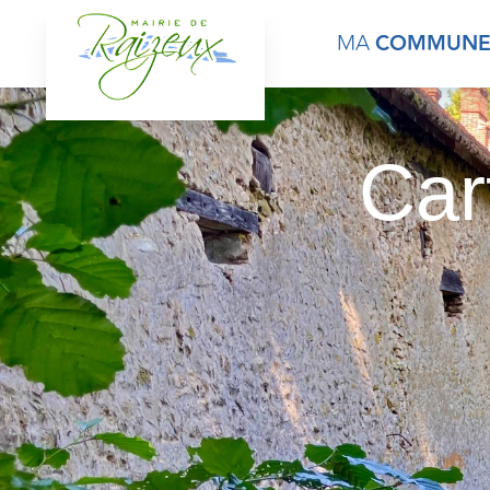
contenu
principal
MA
COMMUN
Car