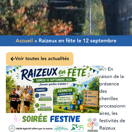
Accueil
»
Raizeux en fête le 12 septembre
Voir toutes les actualités
En
raison de la
présence
des
chenilles
processionn
aires, les
festivités de
Raizeux