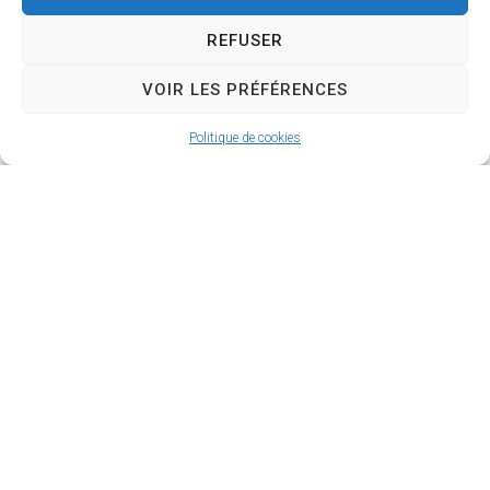
et mini-golf
18h30,
REFUSER
rendez vous
pour
VOIR LES PRÉFÉRENCES
l'apéritif
Politique de cookies
offert par la
commune,
suivi d'un
repas sur
réservation
et d'une
animation
musicale en
soirée
La
journée se
clôturera
avec le