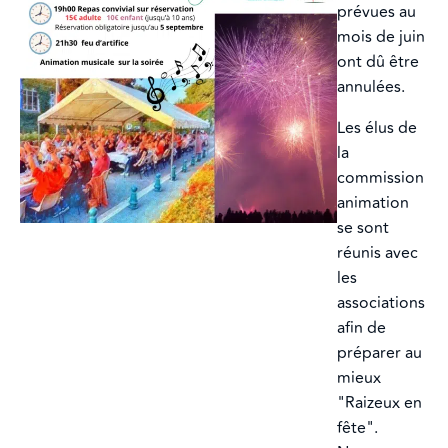
prévues au
mois de juin
ont dû être
annulées.
Les élus de
la
commission
animation
se sont
réunis avec
les
associations
afin de
préparer au
mieux
"Raizeux en
fête".