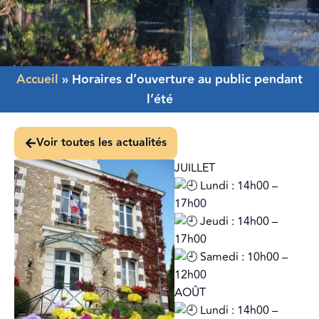
Accueil
»
Horaires d’ouverture au public pendant
l’été
Voir toutes les actualités
JUILLET
Lundi : 14h00 –
17h00
Jeudi : 14h00 –
17h00
Samedi : 10h00 –
12h00
AOÛT
Lundi : 14h00 –